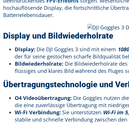
beeindruckendes
FPV-Erlebnis
sorgen. Wesentliche
hochauflösende Display, die fortschrittliche Übert
Batterielebensdauer.
Display und Bildwiederholrate
Display:
Die DJI Goggles 3 sind mit einem
1080
der für seine gestochen scharfe Bildqualität bek
Bildwiederholrate:
Die Bildwiederholrate des
flüssiges und klares Bild während des Fluges so
Übertragungstechnologie und Ve
O4 Videoübertragung:
Die Goggles nutzen di
die eine zuverlässige Übertragung mit niedrige
Wi-Fi Verbindung:
Sie unterstützen
Wi-Fi im 
stabile und schnelle Verbindung zwischen den