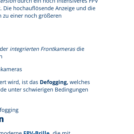
ersion
durch ein noch intensiveres FPV
ht. Die hochauflösende Anzeige und die
n zu einer noch größeren
 der
integrierten Frontkameras
die
n
ert wird, ist das
Defogging,
welches
gerade unter schwierigen Bedingungen
n
chmoderne
FPV-Brille
, die mit