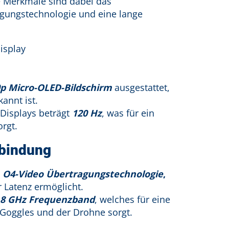
 Merkmale sind dabei das
ragungstechnologie und eine lange
p Micro-OLED-Bildschirm
ausgestattet,
annt ist.
 Displays beträgt
120 Hz
, was für ein
rgt.
rbindung
e
O4-Video Übertragungstechnologie
,
r Latenz ermöglicht.
5,8 GHz Frequenzband
, welches für eine
 Goggles und der Drohne sorgt.