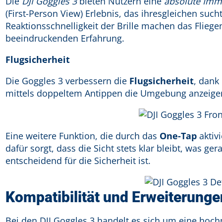
Die
DJI Goggles 3
bieten Nutzern eine
absolute Imm
(First-Person View) Erlebnis, das ihresgleichen suc
Reaktionsschnelligkeit der Brille machen das Fliege
beeindruckenden Erfahrung.
Flugsicherheit
Die Goggles 3 verbessern die
Flugsicherheit
, dank
mittels doppeltem Antippen die Umgebung anzeige
Eine weitere Funktion, die durch das
One-Tap
aktivi
dafür sorgt, dass die Sicht stets klar bleibt, was 
entscheidend für die Sicherheit ist.
Kompatibilität und Erweiterunge
Bei den DJI Goggles 3 handelt es sich um eine ho